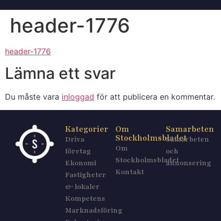
header-1776
header-1776
Lämna ett svar
Du måste vara
inloggad
för att publicera en kommentar.
Kategorier
Om
Samarbeten
Stockholmsbladet
Driva
Samarbeten
Om
företag
och
Stockholmsbladet
Ekonomi
annonsering
Kontakt
Fastigheter
& lokaler
Kompetens
Marknadsföring