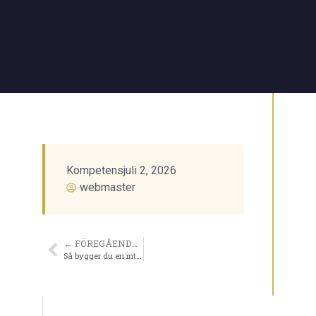
Kompetens
juli 2, 2026
webmaster
← FÖREGÅENDE ARTIKEL
Så bygger du en intern utbildningskultur utan stor budget