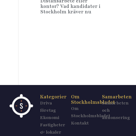
Distansarbete eller
kontor? Vad kandidater i
Stockholm kräver nu
Kategorier
Om
Samarbeten
Stockholmsbladet
Driva
Samarbeten
Om
företag
och
Stockholmsbladet
Ekonomi
annonsering
Kontakt
Fastigheter
& lokaler