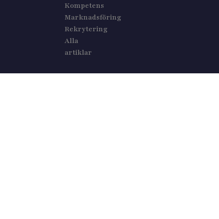
Kompetens
Marknadsföring
Rekrytering
Alla
artiklar