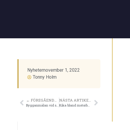
Nyheter
november 1, 2022
Tonny Holm
← FÖREGÅENDE ARTIKEL
NÄSTA ARTIKEL →
Bygganmälan vid stambyte – Vad gäller i Stockholm?
Kika bland motorbåtar till salu – hitta en långsiktig investering