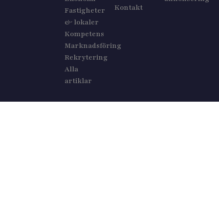
Kontakt
Fastigheter
& lokaler
Kompetens
Marknadsföring
Rekrytering
Alla
artiklar