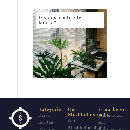
Distansarbete eller
kontor?
Kategorier
Om
Samarbeten
Stockholmsbladet
Driva
Samarbeten
Om
företag
och
Stockholmsbladet
Ekonomi
annonsering