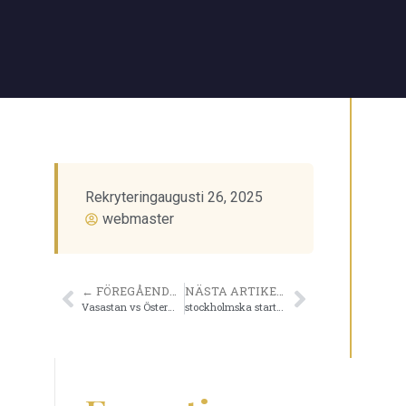
Rekrytering
augusti 26, 2025
webmaster
← FÖREGÅENDE ARTIKEL
NÄSTA ARTIKEL →
Vasastan vs Östermalm – var etablerar sig företagen nu?
stockholmska startups att hålla koll på