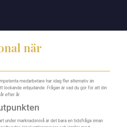
onal när
ompetenta medarbetare har idag fler alternativ än
t lockande erbjudande. Frågan är vad du gör för att din
r efter år.
lutpunkten
art under marknadsnivå är det bara en tidsfråga innan