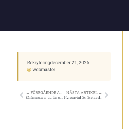
Rekrytering
december 21, 2025
webmaster
← FÖREGÅENDE ARTIKEL
NÄSTA ARTIKEL →
Så finansierar du din startup utan riskkapital
Hyresavtal för företagslokaler