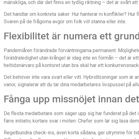
mänskliga, och där det finns en tydlig riktning – det är svårt att
Det handlar om konkreta saker: Hur hanterar ni konflikter? Hu
Svaren på de frågorna avgör om folk vill stanna eller inte.
Flexibilitet är numera ett grun
Pandemiåren förändrade förväntningarna permanent. Möjligheten 
föräldraledighet utan krångel är idag inte en förmån – det är e
heltidsnärvaro på kontoret utan bra skäl har ett konkurrensn
Det behöver inte vara svart eller vitt. Hybridlösningar som är 
vanor, signalerar att du tar dina medarbetares livspussel på allv
Fånga upp missnöjet innan det b
De flesta medarbetare som säger upp sig har funderat på det i
färre initiativ, kortare svar i möten. Chefer som lär sig läsa dem
Regelbundna check-ins, även korta sådana, ger utrymme för t