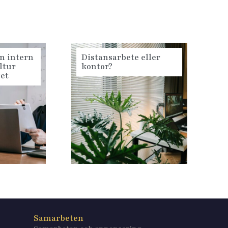
n intern
Distansarbete eller
ltur
kontor?
get
Samarbeten