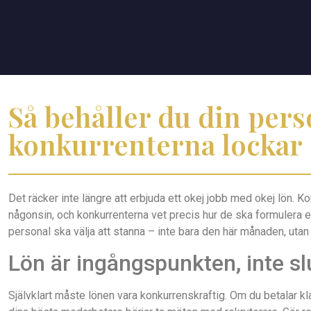
Så behåller du din pers
konkurrenterna lockar
Det räcker inte längre att erbjuda ett okej jobb med okej lön. K
någonsin, och konkurrenterna vet precis hur de ska formulera et
personal ska välja att stanna – inte bara den här månaden, utan å
Lön är ingångspunkten, inte s
Självklart måste lönen vara konkurrenskraftig. Om du betalar kl