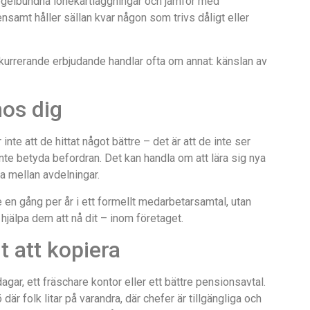
regelbundna lönekartläggningar och jämför med
nsamt håller sällan kvar någon som trivs dåligt eller
nkurrerande erbjudande handlar ofta om annat: känslan av
.
hos dig
nte att de hittat något bättre – det är att de inte ser
nte betyda befordran. Det kan handla om att lära sig nya
ra mellan avdelningar.
 en gång per år i ett formellt medarbetarsamtal, utan
hjälpa dem att nå dit – inom företaget.
t att kopiera
gar, ett fräschare kontor eller ett bättre pensionsavtal.
där folk litar på varandra, där chefer är tillgängliga och