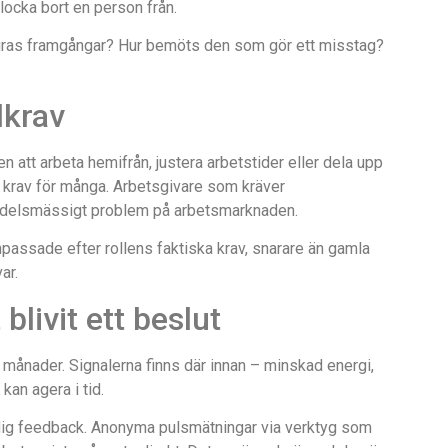
 locka bort en person från.
r firas framgångar? Hur bemöts den som gör ett misstag?
dkrav
att arbeta hemifrån, justera arbetstider eller dela upp
tt krav för många. Arbetsgivare som kräver
ackdelsmässigt problem på arbetsmarknaden.
anpassade efter rollens faktiska krav, snarare än gamla
ar.
livit ett beslut
 månader. Signalerna finns där innan – minskad energi,
 kan agera i tid.
idig feedback. Anonyma pulsmätningar via verktyg som