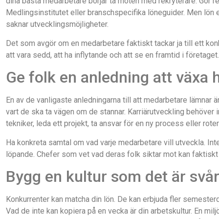
dina bästa medarbetare börjar ta möten med rekryterare. Gör 
Medlingsinstitutet eller branschspecifika löneguider. Men lön e
saknar utvecklingsmöjligheter.
Det som avgör om en medarbetare faktiskt tackar ja till ett ko
att vara sedd, att ha inflytande och att se en framtid i företaget
Ge folk en anledning att växa 
En av de vanligaste anledningarna till att medarbetare lämnar är i
vart de ska ta vägen om de stannar. Karriärutveckling behöver i
tekniker, leda ett projekt, ta ansvar för en ny process eller rote
Ha konkreta samtal om vad varje medarbetare vill utveckla. Inte
löpande. Chefer som vet vad deras folk siktar mot kan faktiskt 
Bygg en kultur som det är svår
Konkurrenter kan matcha din lön. De kan erbjuda fler semesterda
Vad de inte kan kopiera på en vecka är din arbetskultur. En miljö 