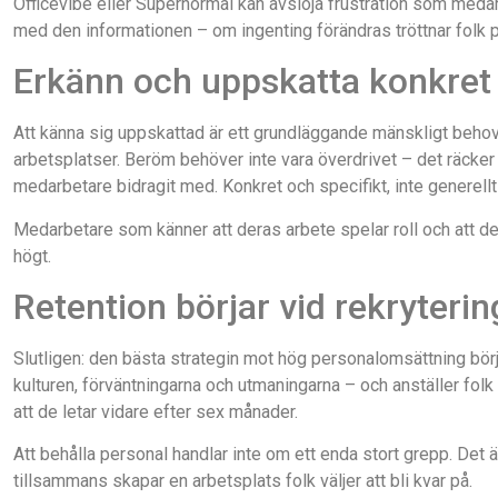
Officevibe eller Supernormal kan avslöja frustration som medar
med den informationen – om ingenting förändras tröttnar folk p
Erkänn och uppskatta konkret
Att känna sig uppskattad är ett grundläggande mänskligt behov
arbetsplatser. Beröm behöver inte vara överdrivet – det räcker
medarbetare bidragit med. Konkret och specifikt, inte generellt
Medarbetare som känner att deras arbete spelar roll och att de
högt.
Retention börjar vid rekryteri
Slutligen: den bästa strategin mot hög personalomsättning börj
kulturen, förväntningarna och utmaningarna – och anställer folk
att de letar vidare efter sex månader.
Att behålla personal handlar inte om ett enda stort grepp. De
tillsammans skapar en arbetsplats folk väljer att bli kvar på.