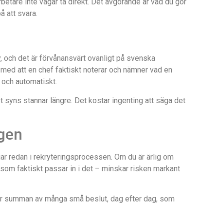
betare inte vågar ta direkt. Det avgörande är vad du gör
å att svara.
, och det är förvånansvärt ovanligt på svenska
 med att en chef faktiskt noterar och nämner vad en
 och automatiskt.
t syns stannar längre. Det kostar ingenting att säga det
ngen
ar redan i rekryteringsprocessen. Om du är ärlig om
 som faktiskt passar in i det – minskar risken markant
t är summan av många små beslut, dag efter dag, som