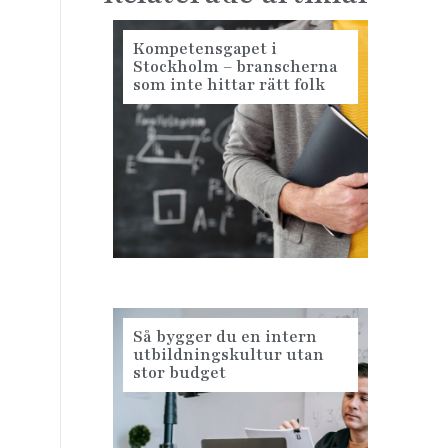
Kompetensgapet i
Stockholm – branscherna
som inte hittar rätt folk
Så bygger du en intern
utbildningskultur utan
stor budget