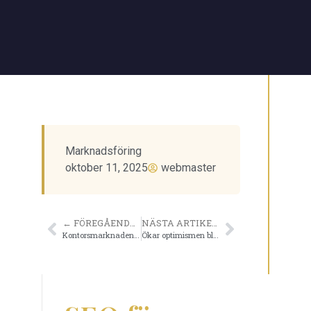
Marknadsföring
oktober 11, 2025
webmaster
← FÖREGÅENDE ARTIKEL
NÄSTA ARTIKEL →
Kontorsmarknaden i innerstan
Ökar optimismen bland stockholmsföretagare