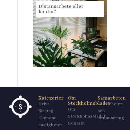
Distansarbete eller
kontor?
Kategorier
Om
Samarbeten
Stockholmsbladet
Driva
Samarbeten
Om
företag
och
Stockholmsbladet
Ekonomi
annonsering
Kontakt
Fastigheter